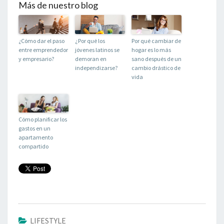
Más de nuestro blog
¿Cómo dar el paso
¿Por qué los
Por qué cambiar de
entre emprendedor
jóvenes latinos se
hogar es lo más
y empresario?
demoran en
sano después de un
independizarse?
cambio drástico de
vida
Cómo planificar los
gastos en un
apartamento
compartido
LIFESTYLE